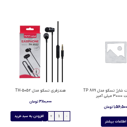
پاوربانک فست شارژ تسکو مدل TP 889
هندزفری تسکو مدل TH-5052
لی آمپر
۳۸۰,۰۰۰
تومان
۱,۵۱۶,۵۰
تومان
افزودن به سبد خرید
اطلاعات بیشتر