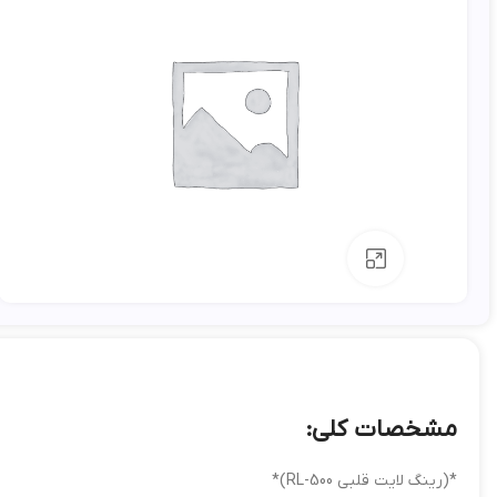
بزرگنمایی تصویر
مشخصات کلی:
*(رینگ لایت قلبی RL-500)*