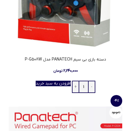
دسته بازی بی سیم PANATECH مدل P-G508W
۲,۲۴۰,۰۰۰
تومان
افزودن به سبد خرید
-41%
ناموجود