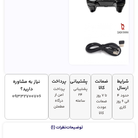
شرایط
ضمانت
پشتیبانی
پرداخت
نیاز به مشاوره
ارسال
کالا
دارید؟
پشتیبانی
پرداخت
۲۴
امن از
حدود 4
تا ۷ روز
09332700706
ساعته
درگاه
الی 6 روز
ضمانت
مطمئن
کاری
عودت
کالا
توضیحات
نظرات (1)