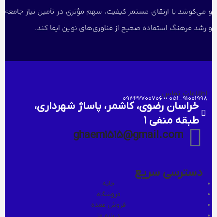
و می‌کوشد با ارتقای مستمر کیفیت، سهم مؤثری در تأمین نیاز جامعه
و رشد فرهنگ استفاده صحیح از فناوری‌های نوین ایفا کند.
اطلاعات تماس
051-91001998 ؛؛ 09332700706
خراسان رضوی، کاشمر، پاساژ شهرداری،
طبقه منفی ۱
ghaem1515@gmail.com
دسترسی سریع
خانه
فروشگاه
فروش عمده
درباره ما