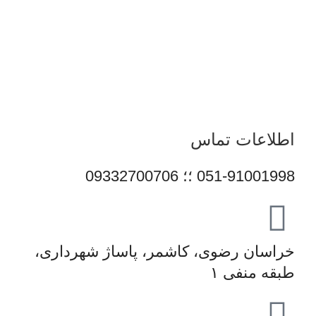
انتخاب کنند و تجربه‌ای مطمئن از خرید تجهیزات دیجیتال داشته
باشند. امروز این مجموعه با پشتوانه تیمی متخصص و متعهد، در
مسیر توسعه خدمات خود گام برمی‌دارد و می‌کوشد با ارتقای
مستمر کیفیت، سهم مؤثری در تأمین نیاز جامعه و رشد فرهنگ
استفاده صحیح از فناوری‌های نوین ایفا کند.
اطلاعات تماس
051-91001998 ؛؛ 09332700706
خراسان رضوی، کاشمر، پاساژ شهرداری،
طبقه منفی ۱