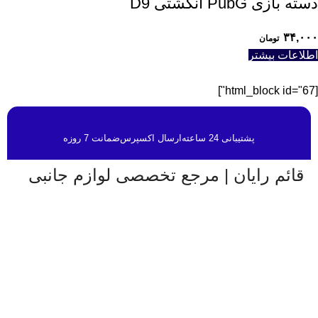
دسته بازی PubG انگشتی D9
۳۴,۰۰۰
تومان
اطلاعات بیشتر
[html_block id="67"]
پشتیبانی 24 ساعته
ارسال اکسپرس
ضمانت 7 روزه
قائم رایان | مرجع تخصصی لوازم جانبی
قائم رایان
با تکیه بر بیش از دو دهه تجربه در حوزه موبایل،
سیستم‌های کامپیوتری و لوازم جانبی، فعالیت خود را با هدف
ارائه محصولات باکیفیت و قابل اعتماد آغاز کرده است. ما با
شناخت دقیق نیاز بازار و همراهی برندهای معتبر، تلاش می‌کنیم
راهکارهایی کاربردی و به‌روز متناسب با شرایط فعلی تکنولوژی
ارائه دهیم تا پاسخگوی نیاز کاربران در سطوح مختلف باشیم.
تمرکز قائم رایان بر تنوع کالا، اصالت محصولات و قیمت‌گذاری
منصفانه باعث شده است مشتریان بتوانند با اطمینان کامل