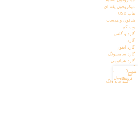
میکروفون یقه ای
هاب USB
هدفون و هدست
وب کم
گارد و گلس
گارد
گارد آیفون
گارد سامسونگ
گارد شیائومی
گلس
0
منو
حساب کاربری من
گلس آیفون
محصول
فروشگاه
گلس سامسونگ
سبد خرید
گلس شیائومی
گلس مانیتور خودرو
خودرو های ایرانی
خودرو های خارجی
گیمینگ
دسته بازی
فن
کیبورد گیمینگ