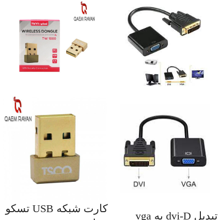
کارت شبکه USB تسکو
تبدیل dvi-D به vga