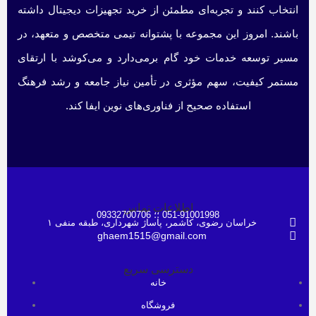
انتخاب کنند و تجربه‌ای مطمئن از خرید تجهیزات دیجیتال داشته
باشند. امروز این مجموعه با پشتوانه تیمی متخصص و متعهد، در
مسیر توسعه خدمات خود گام برمی‌دارد و می‌کوشد با ارتقای
مستمر کیفیت، سهم مؤثری در تأمین نیاز جامعه و رشد فرهنگ
استفاده صحیح از فناوری‌های نوین ایفا کند.
اطلاعات تماس
051-91001998 ؛؛ 09332700706
خراسان رضوی، کاشمر، پاساژ شهرداری، طبقه منفی ۱
ghaem1515@gmail.com
دسترسی سریع
خانه
فروشگاه