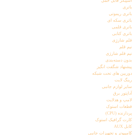
اسپیکر قابل حمل
باتری
باتری ریموتی
باتری سکه ای
باتری قلمی
باتری کتابی
قلم شارژِی
نیم قلم
نیم قلم شارژی
بدون دسته‌بندی
پیشنهاد شگفت انگیز
دوربین های تحت شبکه
رینگ لایت
سایر لوازم جانبی
آداپتور برق
لامپ و هدلایت
قطعات استوک
پردازنده (CPU)
کارت گرافیک استوک
کابل AUX
کامپیوتر و تجهیزات جانبی