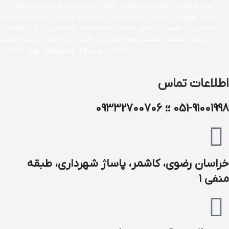
است مشتریان بتوانند با اطمینان کامل انتخاب کنند و تجربه‌ای مطمئن از
خرید تجهیزات دیجیتال داشته باشند. امروز این مجموعه با پشتوانه تیمی
متخصص و متعهد، در مسیر توسعه خدمات خود گام برمی‌دارد و می‌کوشد با
ارتقای مستمر کیفیت، سهم مؤثری در تأمین نیاز جامعه و رشد فرهنگ
استفاده صحیح از فناوری‌های نوین ایفا کند.
اطلاعات تماس
051-91001998 ؛؛ 09332700706
خراسان رضوی، کاشمر، پاساژ شهرداری، طبقه
منفی ۱