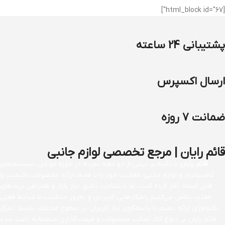
[html_block id="67"]
پشتیبانی 24 ساعته
ارسال اکسپرس
ضمانت 7 روزه
قائم رایان | مرجع تخصصی لوازم جانبی
قائم رایان
با تکیه بر بیش از دو دهه تجربه در حوزه موبایل، سیستم‌های
کامپیوتری و لوازم جانبی، فعالیت خود را با هدف ارائه محصولات باکیفیت و
قابل اعتماد آغاز کرده است. ما با شناخت دقیق نیاز بازار و همراهی برندهای
معتبر، تلاش می‌کنیم راهکارهایی کاربردی و به‌روز متناسب با شرایط فعلی
تکنولوژی ارائه دهیم تا پاسخگوی نیاز کاربران در سطوح مختلف باشیم. تمرکز
قائم رایان بر تنوع کالا، اصالت محصولات و قیمت‌گذاری منصفانه باعث شده