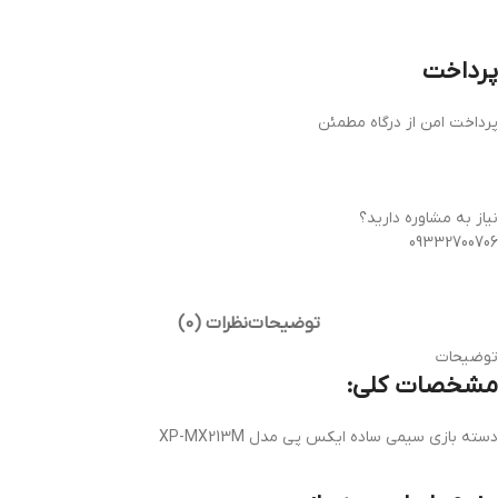
پرداخت
پرداخت امن از درگاه مطمئن
نیاز به مشاوره دارید؟
09332700706
توضیحات
نظرات (0)
توضیحات
مشخصات کلی:
دسته بازی سیمی ساده ایکس پی مدل XP-MX213M