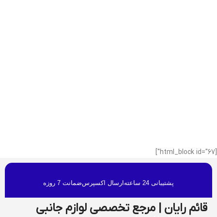
[html_block id="67"]
پشتیبانی 24 ساعته
ارسال اکسپرس
ضمانت 7 روزه
قائم رایان | مرجع تخصصی لوازم جانبی