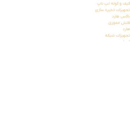
کیف و کوله لپ تاپ
تجهیزات ذخیره سازی
باکس هارد
فلش مموری
هارد
تجهیزات شبکه
اسپلیتر
کابل شبکه
کارت شبکه (دانگل wifi)
مودم
تجهیزات مخصوص بازی
خمیر سیلیکون
دانگل بلوتوث
قطعات داخلی کامپیوتر
کابل رابط و مبدل
تبدیل صدا و تصویر
کابل افزایش
کابل برق
کابل پرینتر
کابل تلفن