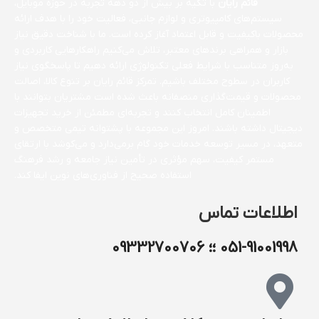
قائم رایان
با تکیه بر بیش از دو دهه تجربه در حوزه موبایل،
سیستم‌های کامپیوتری و لوازم جانبی، فعالیت خود را با هدف ارائه
محصولات باکیفیت و قابل اعتماد آغاز کرده است. ما با شناخت دقیق نیاز
بازار و همراهی برندهای معتبر، تلاش می‌کنیم راهکارهایی کاربردی و
به‌روز متناسب با شرایط فعلی تکنولوژی ارائه دهیم تا پاسخگوی نیاز
کاربران در سطوح مختلف باشیم. تمرکز قائم رایان بر تنوع کالا، اصالت
محصولات و قیمت‌گذاری منصفانه باعث شده است مشتریان بتوانند با
اطمینان کامل انتخاب کنند و تجربه‌ای مطمئن از خرید تجهیزات
دیجیتال داشته باشند. امروز این مجموعه با پشتوانه تیمی متخصص و
متعهد، در مسیر توسعه خدمات خود گام برمی‌دارد و می‌کوشد با ارتقای
مستمر کیفیت، سهم مؤثری در تأمین نیاز جامعه و رشد فرهنگ
استفاده صحیح از فناوری‌های نوین ایفا کند.
اطلاعات تماس
051-91001998 ؛؛ 09332700706