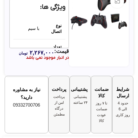
بزرگنمایی تصویر
ویژگی ها:
نوع
با سیم
اتصال
تعداد
۱۷ عدد
قیمت:
۲,۲۶۷,۰۰۰
کلید
تومان
در انبار موجود نمی باشد
طول
۱۸۰
کابل
سانتی‌متر
شرایط
ضمانت
پشتیبانی
پرداخت
سازگار
PC /
نیاز به مشاوره
با
Android
ارسال
کالا
پشتیبانی
پرداخت
دارید؟
۲۴ ساعته
امن از
حدود 4
تا ۷ روز
09332700706
درگاه
الی 6
ضمانت
مطمئن
روز کاری
عودت
کالا