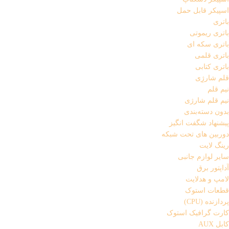
اسپیکر قابل حمل
باتری
باتری ریموتی
باتری سکه ای
باتری قلمی
باتری کتابی
قلم شارژِی
نیم قلم
نیم قلم شارژی
بدون دسته‌بندی
پیشنهاد شگفت انگیز
دوربین های تحت شبکه
رینگ لایت
سایر لوازم جانبی
آداپتور برق
لامپ و هدلایت
قطعات استوک
پردازنده (CPU)
کارت گرافیک استوک
کابل AUX