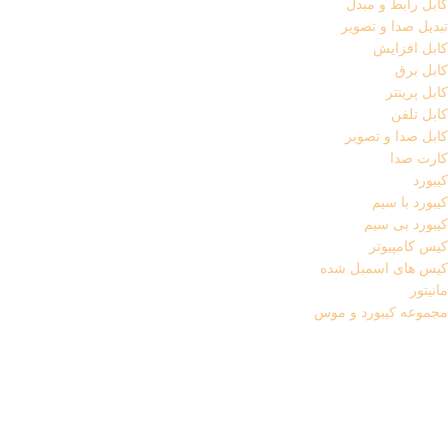
کابل رابط و مبدل
تبدیل صدا و تصویر
کابل افزایش
کابل برق
کابل پرینتر
کابل تلفن
کابل صدا و تصویر
کارت صدا
کیبورد
کیبورد با سیم
کیبورد بی سیم
کیس کامپیوتر
کیس های اسمبل شده
مانیتور
مجموعه کیبورد و موس
منبع تغذیه
موس
موس با سیم
موس پد
موس وایرلس (بی سیم)
میکروفون