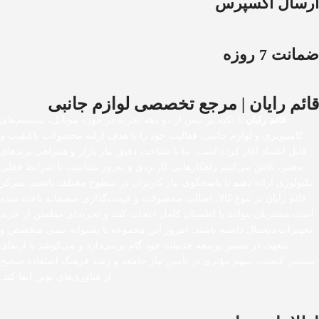
ارسال اکسپرس
ضمانت 7 روزه
قائم رایان | مرجع تخصصی لوازم جانبی
قائم رایان
با تکیه بر بیش از دو دهه تجربه در حوزه موبایل، سیستم‌های
کامپیوتری و لوازم جانبی، فعالیت خود را با هدف ارائه محصولات باکیفیت و
قابل اعتماد آغاز کرده است. ما با شناخت دقیق نیاز بازار و همراهی برندهای
معتبر، تلاش می‌کنیم راهکارهایی کاربردی و به‌روز متناسب با شرایط فعلی
تکنولوژی ارائه دهیم تا پاسخگوی نیاز کاربران در سطوح مختلف باشیم. تمرکز
قائم رایان بر تنوع کالا، اصالت محصولات و قیمت‌گذاری منصفانه باعث شده
است مشتریان بتوانند با اطمینان کامل انتخاب کنند و تجربه‌ای مطمئن از خرید
تجهیزات دیجیتال داشته باشند. امروز این مجموعه با پشتوانه تیمی متخصص و
متعهد، در مسیر توسعه خدمات خود گام برمی‌دارد و می‌کوشد با ارتقای
مستمر کیفیت، سهم مؤثری در تأمین نیاز جامعه و رشد فرهنگ استفاده صحیح
از فناوری‌های نوین ایفا کند.