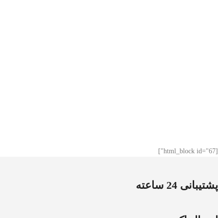
[html_block id="67"]
پشتیبانی 24 ساعته