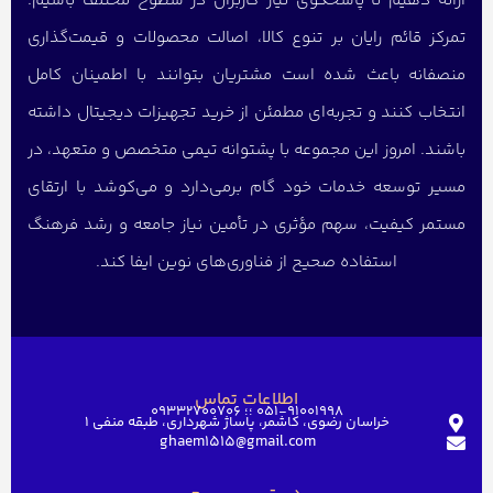
ارائه دهیم تا پاسخگوی نیاز کاربران در سطوح مختلف باشیم.
تمرکز قائم رایان بر تنوع کالا، اصالت محصولات و قیمت‌گذاری
منصفانه باعث شده است مشتریان بتوانند با اطمینان کامل
انتخاب کنند و تجربه‌ای مطمئن از خرید تجهیزات دیجیتال داشته
باشند. امروز این مجموعه با پشتوانه تیمی متخصص و متعهد، در
مسیر توسعه خدمات خود گام برمی‌دارد و می‌کوشد با ارتقای
مستمر کیفیت، سهم مؤثری در تأمین نیاز جامعه و رشد فرهنگ
استفاده صحیح از فناوری‌های نوین ایفا کند.
اطلاعات تماس
051-91001998 ؛؛ 09332700706
خراسان رضوی، کاشمر، پاساژ شهرداری، طبقه منفی ۱
ghaem1515@gmail.com