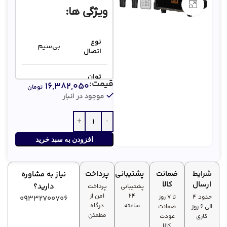
بزرگنمایی تصویر
ویژگی ها:
نوع
بی‌سیم
اتصال
توان
قیمت:
۱۶,۳۸۲,۰۵۰
اسمی
۱۰۰۰ وات
تومان
(P.M.P.O)
موجود در انبار
باتری
لیتیومی
منبع
داخلی
افزودن به سبد خرید
تغذیه
(همراه با
آداپتور DC
9V)
شرایط
ضمانت
پشتیبانی
پرداخت
نیاز به مشاوره
ارسال
کالا
دارید؟
پشتیبانی
پرداخت
۲۴
امن از
حدود 4
تا ۷ روز
09332700706
ساعته
درگاه
الی 6 روز
ضمانت
مطمئن
کاری
عودت
کالا