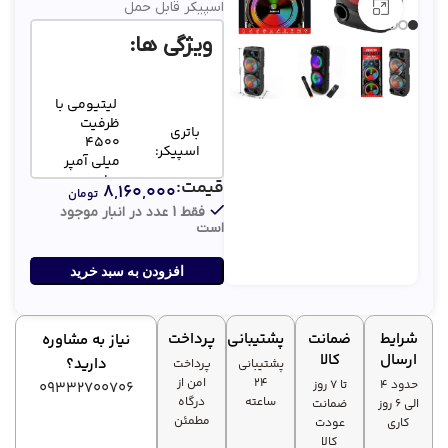
اسپیکر قابل حمل
بزرگنمایی تصویر
ویژگی ها:
لیتیومی با
ظرفیت
باتری
4500
اسپیکر:
میلی آمپر
ساعت
قیمت:
۸,۱۶۰,۰۰۰
تومان
فقط 1 عدد در انبار موجود
است
تعداد
2 عدد
ساب:
افزودن به سبد خرید
مدت
زمان
6 ساعت
پخش:
شرایط
ضمانت
پشتیبانی
پرداخت
نیاز به مشاوره
ارسال
کالا
دارید؟
پشتیبانی
پرداخت
۲۴
امن از
حدود 4
تا ۷ روز
09332700706
ساعته
درگاه
الی 6 روز
ضمانت
مطمئن
کاری
عودت
کالا