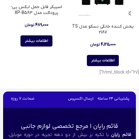
اسپیکر قابل حمل ایکس پی-
پروداکت مدل XP-B583
۴۸۹,۰۰۰
تومان
پخش کننده خانگی تسکو مدل TS
2187
اطلاعات بیشتر
۴,۱۲۵,۰۰۰
تومان
اطلاعات بیشتر
[html_block id="67"]
پشتیبانی 24 ساعته
ارسال اکسپرس
ضمانت 7 روزه
قائم رایان | مرجع تخصصی لوازم جانبی
قائم رایان
با تکیه بر بیش از دو دهه تجربه در حوزه موبایل،