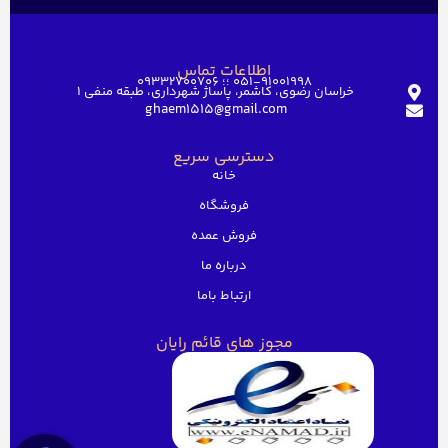
اطلاعات تماس
051-91001998 ؛؛ 09332700706
خراسان رضوی، کاشمر، پاساژ شهرداری، طبقه منفی ۱
ghaem1515@gmail.com
دسترسی سریع
خانه
فروشگاه
فروش عمده
درباره ما
ارتباط باما
مجوز های قائم رایان