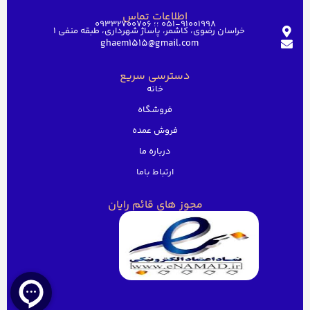
اطلاعات تماس
051-91001998 ؛؛ 09332700706
خراسان رضوی، کاشمر، پاساژ شهرداری، طبقه منفی ۱
ghaem1515@gmail.com
دسترسی سریع
خانه
فروشگاه
فروش عمده
درباره ما
ارتباط باما
مجوز های قائم رایان