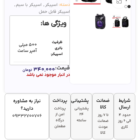
بزرگنمایی تصویر
دسته:
اسپیکر
,
اسپیکر با سیم
,
اسپیکر قابل حمل
ویژگی ها:
ظرفیت
500 میلی‌
باتری
آمپر ساعت
اسپیکر:
قیمت:
۳۴۰,۰۰۰
پشتیبانی از
تومان
در انبار موجود نمی باشد
فلش
✅
مموری و
کارت
حافظه:
شرایط
ضمانت
پشتیبانی
پرداخت
نیاز به مشاوره
ارسال
کالا
دارید؟
پشتیبانی
پرداخت
14×7×10
ابعاد
۲۴
امن از
سانتی متر
حدود 4
تا ۷ روز
اسپیکر:
09332700706
ساعته
درگاه
الی 6 روز
ضمانت
مطمئن
کاری
عودت
✅
RGB:
کالا