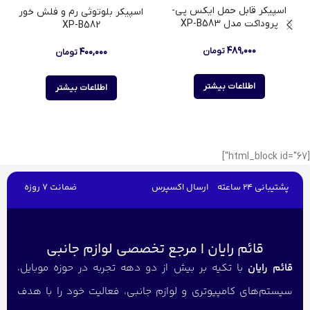
اسپیکر قابل حمل ایکس پی-
اسپیکر بلوتوثی رم و فلش خور
پروداکت مدل XP-B583
XP-B582
۴۸۹,۰۰۰
۴۰۰,۰۰۰
تومان
تومان
اطلاعات بیشتر
اطلاعات بیشتر
[html_block id="67"]
پشتیبانی 24 ساعته
ارسال اکسپرس
ضمانت 7 روزه
قائم رایان | مرجع تخصصی لوازم جانبی
قائم رایان
با تکیه بر بیش از دو دهه تجربه در حوزه موبایل،
سیستم‌های کامپیوتری و لوازم جانبی، فعالیت خود را با هدف