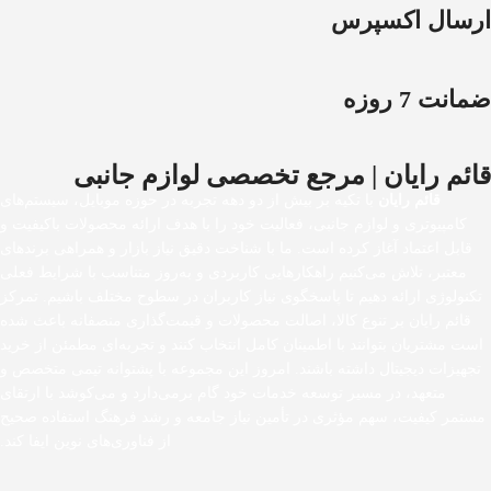
ارسال اکسپرس
ضمانت 7 روزه
قائم رایان | مرجع تخصصی لوازم جانبی
قائم رایان
با تکیه بر بیش از دو دهه تجربه در حوزه موبایل، سیستم‌های
کامپیوتری و لوازم جانبی، فعالیت خود را با هدف ارائه محصولات باکیفیت و
قابل اعتماد آغاز کرده است. ما با شناخت دقیق نیاز بازار و همراهی برندهای
معتبر، تلاش می‌کنیم راهکارهایی کاربردی و به‌روز متناسب با شرایط فعلی
تکنولوژی ارائه دهیم تا پاسخگوی نیاز کاربران در سطوح مختلف باشیم. تمرکز
قائم رایان بر تنوع کالا، اصالت محصولات و قیمت‌گذاری منصفانه باعث شده
است مشتریان بتوانند با اطمینان کامل انتخاب کنند و تجربه‌ای مطمئن از خرید
تجهیزات دیجیتال داشته باشند. امروز این مجموعه با پشتوانه تیمی متخصص و
متعهد، در مسیر توسعه خدمات خود گام برمی‌دارد و می‌کوشد با ارتقای
مستمر کیفیت، سهم مؤثری در تأمین نیاز جامعه و رشد فرهنگ استفاده صحیح
از فناوری‌های نوین ایفا کند.