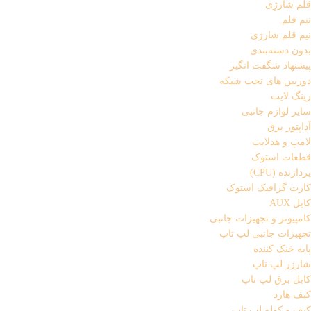
قلم شارژِی
نیم قلم
نیم قلم شارژی
بدون دسته‌بندی
پیشنهاد شگفت انگیز
دوربین های تحت شبکه
رینگ لایت
سایر لوازم جانبی
آداپتور برق
لامپ و هدلایت
قطعات استوک
پردازنده (CPU)
کارت گرافیک استوک
کابل AUX
کامپیوتر و تجهیزات جانبی
تجهیزات جانبی لپ تاپ
پایه خنک کننده
شارژر لپ تاپ
کابل برق لپ تاپ
کیف هارد
کیف و کوله لپ تاپ