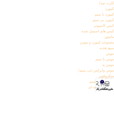
کارت صدا
کیبورد
کیبورد با سیم
کیبورد بی سیم
کیس کامپیوتر
کیس های اسمبل شده
مانیتور
مجموعه کیبورد و موس
منبع تغذیه
موس
موس با سیم
موس پد
موس وایرلس (بی سیم)
میکروفون
میکروفون باسیم
0
میکروفون یقه ای
منو
فروشگاه
سبد خرید
حساب کاربری من
هاب USB
هدفون و هدست
وب کم
گارد و گلس