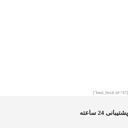
[html_block id="67"]
پشتیبانی 24 ساعته