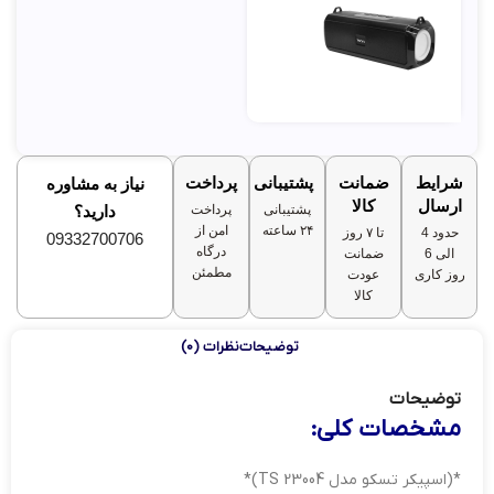
شرایط
ضمانت
پشتیبانی
پرداخت
نیاز به مشاوره
ارسال
کالا
پشتیبانی
پرداخت
دارید؟
۲۴ ساعته
امن از
حدود 4
تا ۷ روز
09332700706
درگاه
الی 6
ضمانت
مطمئن
روز کاری
عودت
کالا
توضیحات
نظرات (0)
توضیحات
مشخصات کلی:
*(اسپیکر تسکو مدل TS 23004)*