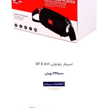
اسپيکر بلوتوثي XP B 578
۳۶۹,۰۰۰
تومان
اطلاعات بیشتر
ناموجود