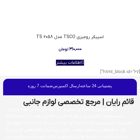
اسپیکر رومیزی TSCO مدل TS 2058
۳۱۰,۰۰۰
تومان
اطلاعات بیشتر
[html_block id="67"]
پشتیبانی 24 ساعته
ارسال اکسپرس
ضمانت 7 روزه
قائم رایان | مرجع تخصصی لوازم جانبی
قائم رایان
با تکیه بر بیش از دو دهه تجربه در حوزه موبایل،
سیستم‌های کامپیوتری و لوازم جانبی، فعالیت خود را با هدف ارائه
محصولات باکیفیت و قابل اعتماد آغاز کرده است. ما با شناخت دقیق نیاز
بازار و همراهی برندهای معتبر، تلاش می‌کنیم راهکارهایی کاربردی و
به‌روز متناسب با شرایط فعلی تکنولوژی ارائه دهیم تا پاسخگوی نیاز