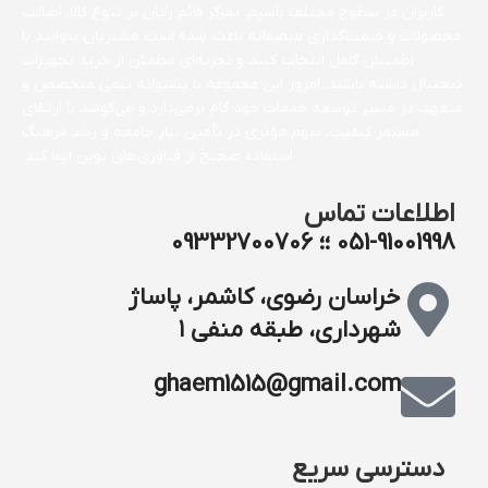
کاربران در سطوح مختلف باشیم. تمرکز قائم رایان بر تنوع کالا، اصالت
محصولات و قیمت‌گذاری منصفانه باعث شده است مشتریان بتوانند با
اطمینان کامل انتخاب کنند و تجربه‌ای مطمئن از خرید تجهیزات
دیجیتال داشته باشند. امروز این مجموعه با پشتوانه تیمی متخصص و
متعهد، در مسیر توسعه خدمات خود گام برمی‌دارد و می‌کوشد با ارتقای
مستمر کیفیت، سهم مؤثری در تأمین نیاز جامعه و رشد فرهنگ
استفاده صحیح از فناوری‌های نوین ایفا کند.
اطلاعات تماس
051-91001998 ؛؛ 09332700706
خراسان رضوی، کاشمر، پاساژ
شهرداری، طبقه منفی ۱
ghaem1515@gmail.com
دسترسی سریع