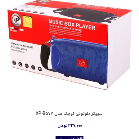
اسپيکر بلوتوثی کوچک مدل XP-B577
۳۲۷,۰۰۰
تومان