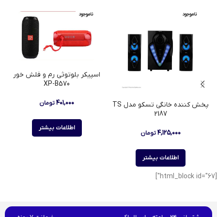
ناموجود
ناموجود
اسپیکر بلوتوثی رم و فلش خور
XP-B570
۴۰۱,۰۰۰
تومان
پخش کننده خانگی تسکو مدل TS
2187
اطلاعات بیشتر
۴,۱۲۵,۰۰۰
تومان
اطلاعات بیشتر
[html_block id="67"]