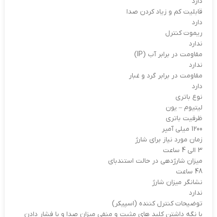
دارد
قابلیت کم و زیاد کردن صدا
دارد
ریموت کنترل
ندارد
مقاومت در برابر آب (IP)
ندارد
مقاومت در برابر گرد و غبار
دارد
نوع باتری
لیتیوم – یون
ظرفیت باتری
1200 میلی آمپر
زمان مورد نیاز برای شارژ
3 الی 4 ساعت
میزان شارژدهی در حالت استندبای
48 ساعت
نشانگر میزان شارژ
ندارد
توضیحات کنترل کننده (اسپیکر)
با نگه داشتن کلید های مثبت و منفی میزان صدا و با فشار دادن