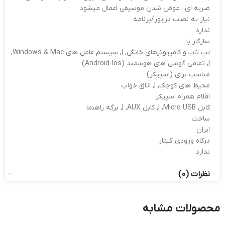
ضربه ای ، عوض شدن موسیقی اعمال میشود
نیاز به نصب درایور/برنامه
ندارد
سازگار با
لپ تاپ و کامپیوترهای خانگی, |, سیستم عامل های Windows & Mac,
|, تمامی گوشی های هوشمند (Android-Ios)
مناسب برای (اسپیکر)
محیط های کوچک, |, اتاق خواب
اقلام همراه اسپیکر
کابل Micro USB, |, کابل AUX, |, برگه راهنما
ساخت
ایران
درگاه ورودی گیتار
ندارد
نظرات (0)
محصولات مشابه