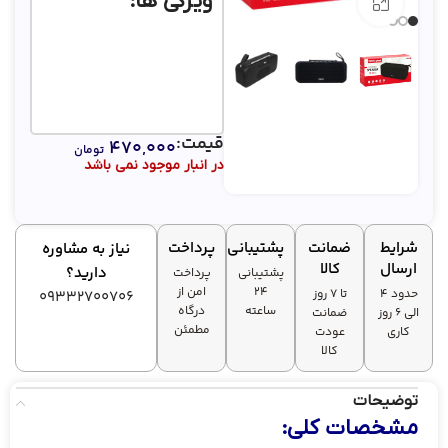
ویژگی ها:
بزرگنمایی تصویر
قیمت:
۴۷۰,۰۰۰
تومان
در انبار موجود نمی باشد
شرایط
ضمانت
پشتیبانی
پرداخت
نیاز به مشاوره
ارسال
کالا
دارید؟
پشتیبانی
پرداخت
۲۴
امن از
حدود 4
تا ۷ روز
09332700706
ساعته
درگاه
الی 6 روز
ضمانت
مطمئن
کاری
عودت
کالا
توضیحات
مشخصات کلی: