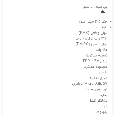
بی سیم ـ با سیم
رابط:
جک 3.5 میلی متری
بلوتوث
توان واقعی (RMS)
3*2 وات, |, کل: 6 وات
توان اسمی (P.M.P.O)
180 وات
نسخه بلوتوث
ورژن 4.2 + EDR
محدوده عملکرد
10 متر
منبع تغذیه
Micro USB/5V, |, باتری
نور پس زمینه
ندارد
نشانگر LED
دارد
بلوتوث