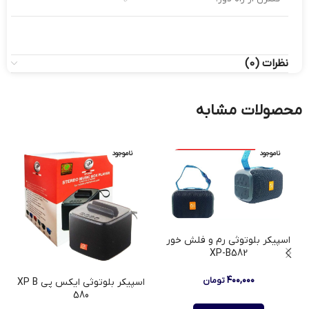
نظرات (0)
محصولات مشابه
ناموجود
ناموجود
اسپیکر بلوتوثی رم و فلش خور
XP-B582
۴۰۰,۰۰۰
تومان
اسپيکر بلوتوثي ایکس پی XP B
580