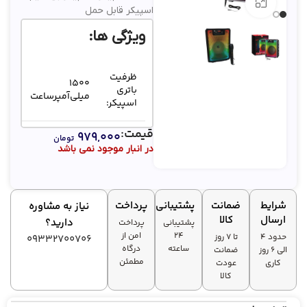
بزرگنمایی تصویر
اسپیکر قابل حمل
ویژگی ها:
ظرفیت
1500
باتری
میلی‌آمپر‌ساعت
اسپیکر:
قیمت:
۹۷۹,۰۰۰
AUX
تومان
در انبار موجود نمی باشد
بلوتوث
رابط‌ها:
USB
کارت حافظه
میکروفون
شرایط
ضمانت
پشتیبانی
پرداخت
نیاز به مشاوره
ارسال
کالا
دارید؟
پشتیبانی
پرداخت
۲۴
امن از
حدود 4
تا ۷ روز
09332700706
ساعته
درگاه
الی 6 روز
ضمانت
مطمئن
کاری
عودت
کالا