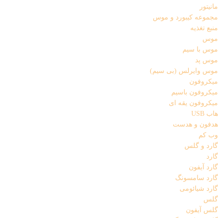
مانیتور
مجموعه کیبورد و موس
منبع تغذیه
موس
موس با سیم
موس پد
موس وایرلس (بی سیم)
میکروفون
میکروفون باسیم
میکروفون یقه ای
هاب USB
هدفون و هدست
وب کم
گارد و گلس
گارد
گارد آیفون
گارد سامسونگ
گارد شیائومی
گلس
گلس آیفون