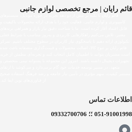
قائم رایان | مرجع تخصصی لوازم جانبی
قائم رایان
با تکیه بر بیش از دو دهه تجربه در حوزه موبایل، سیستم‌های
کامپیوتری و لوازم جانبی، فعالیت خود را با هدف ارائه محصولات باکیفیت و
قابل اعتماد آغاز کرده است. ما با شناخت دقیق نیاز بازار و همراهی برندهای
معتبر، تلاش می‌کنیم راهکارهایی کاربردی و به‌روز متناسب با شرایط فعلی
تکنولوژی ارائه دهیم تا پاسخگوی نیاز کاربران در سطوح مختلف باشیم. تمرکز
قائم رایان بر تنوع کالا، اصالت محصولات و قیمت‌گذاری منصفانه باعث شده
است مشتریان بتوانند با اطمینان کامل انتخاب کنند و تجربه‌ای مطمئن از خرید
تجهیزات دیجیتال داشته باشند. امروز این مجموعه با پشتوانه تیمی متخصص و
متعهد، در مسیر توسعه خدمات خود گام برمی‌دارد و می‌کوشد با ارتقای
مستمر کیفیت، سهم مؤثری در تأمین نیاز جامعه و رشد فرهنگ استفاده صحیح
از فناوری‌های نوین ایفا کند.
اطلاعات تماس
051-91001998 ؛؛ 09332700706