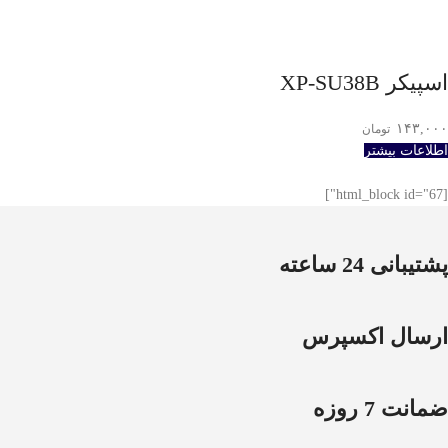
اسپيکر XP-SU38B
۱۴۳,۰۰۰
تومان
اطلاعات بیشتر
[html_block id="67"]
پشتیبانی 24 ساعته
ارسال اکسپرس
ضمانت 7 روزه