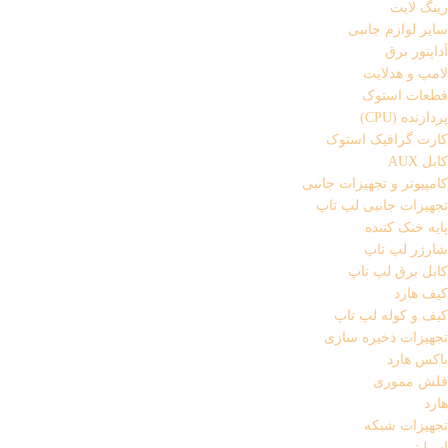
رینگ لایت
سایر لوازم جانبی
آداپتور برق
لامپ و هدلایت
قطعات استوک
پردازنده (CPU)
کارت گرافیک استوک
کابل AUX
کامپیوتر و تجهیزات جانبی
تجهیزات جانبی لپ تاپ
پایه خنک کننده
شارژر لپ تاپ
کابل برق لپ تاپ
کیف هارد
کیف و کوله لپ تاپ
تجهیزات ذخیره سازی
باکس هارد
فلش مموری
هارد
تجهیزات شبکه
اسپلیتر