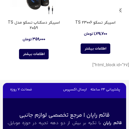
اسپیکر تسکو TS 23006
اسپیکر دسکتاپ تسکو مدل TS
2059
۱,۷۹۱,۷۰۰
تومان
۳۵۹,۰۰۰
تومان
اطلاعات بیشتر
اطلاعات بیشتر
[html_block id="67"]
پشتیبانی 24 ساعته
ارسال اکسپرس
ضمانت 7 روزه
قائم رایان | مرجع تخصصی لوازم جانبی
قائم رایان
با تکیه بر بیش از دو دهه تجربه در حوزه موبایل،