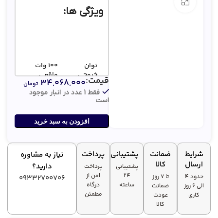
بزرگنمایی تصویر
ویژگی ها:
توان
100 وات
خروجی
واقعی
قیمت:
۳۴,۰۶۸,۰۰۰
تومان
فقط 1 عدد در انبار موجود
2 عدد 15
است
ساب‌ووفر
اینچی
افزودن به سبد خرید
ظرفیت
4500
باتری
میلی‌آمپر‌ساعت
شرایط
ضمانت
پشتیبانی
پرداخت
نیاز به مشاوره
ارسال
کالا
دارید؟
بلوتوث، USB،
پشتیبانی
پرداخت
AUX، کارت
۲۴
امن از
حدود 4
تا ۷ روز
09332700706
ورودی‌ها
حافظه، ورودی
ساعته
درگاه
الی 6 روز
ضمانت
گیتار
مطمئن
کاری
عودت
کالا