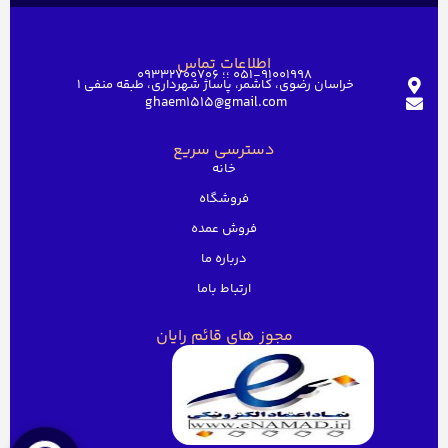
اطلاعات تماس
051-91001998 ؛؛ 09332700706
خراسان رضوی، کاشمر، پاساژ شهرداری، طبقه منفی ۱
ghaem1515@gmail.com
دسترسی سریع
خانه
فروشگاه
فروش عمده
درباره ما
ارتباط باما
مجوز های قائم رایان