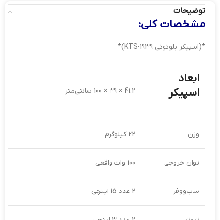
توضیحات
مشخصات کلی:
*(اسپیکر بلوتوثی KTS-1939)*
ابعاد
اسپیکر
41.2 × 39 × 100 سانتی‌متر
وزن
22 کیلوگرم
توان خروجی
100 وات واقعی
ساب‌ووفر
2 عدد 15 اینچی
تیوتر
2 عدد 3 اینچی