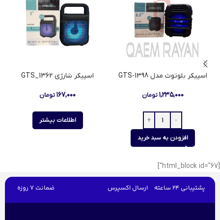
اسپیکر بلوتوث مدل GTS-1398
اسپیکر شارژی GTS_1362
۱۶۷,۰۰۰
۱,۲۳۵,۰۰۰
تومان
تومان
اطلاعات بیشتر
افزودن به سبد خرید
[html_block id="67"]
پشتیبانی 24 ساعته
ارسال اکسپرس
ضمانت 7 روزه