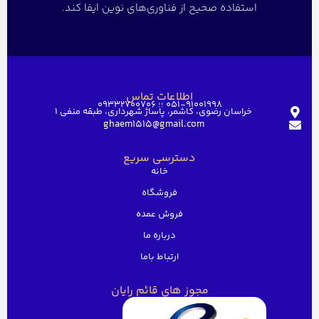
استفاده صحیح از فناوری‌های نوین ایفا کند.
اطلاعات تماس
051-91001998 ؛؛ 09332700706
خراسان رضوی، کاشمر، پاساژ شهرداری، طبقه منفی ۱
ghaem1515@gmail.com
دسترسی سریع
خانه
فروشگاه
فروش عمده
درباره ما
ارتباط باما
مجوز های قائم رایان