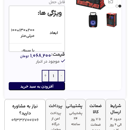
بزرگنمایی تصویر
قابل حمل
ویژگی ها:
۲۰۰×۱۳۰×۱۰۰
ابعاد
میلی‌متر
با سیم،
قیمت:
۱,۰۶۸,۲۰۰
نوع
بی‌سیم
تومان
اتصال
(دانگل USB،
موجود در انبار
بلوتوث)
ابعاد
۴ اینچ
ساب‌ووفر
افزودن به سبد خرید
۵۰۰
ظرفیت
شرایط
ضمانت
پشتیبانی
پرداخت
نیاز به مشاوره
میلی‌آمپر
باتری
ارسال
کالا
ساعت
دارید؟
پشتیبانی
پرداخت
۲۴
امن از
حدود 4
تا ۷ روز
09332700706
ساعته
درگاه
الی 6 روز
ضمانت
مطمئن