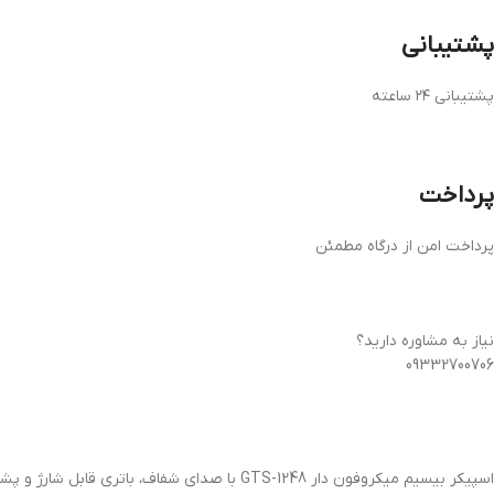
پشتیبانی
پشتیبانی ۲۴ ساعته
پرداخت
پرداخت امن از درگاه مطمئن
نیاز به مشاوره دارید؟
09332700706
اسپیکر بیسیم میکروفون دار GTS-1248 با صدای شفاف، باتری قابل شارژ و پشتیبانی از میکروفون، انتخابی ایدئال برای علاقه‌مندان به موسیقی و اجرای زنده است.