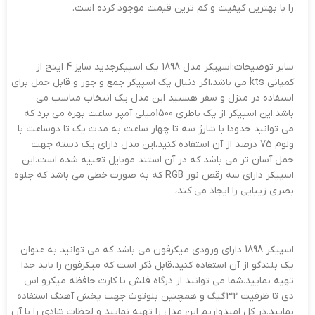
را با بهترین کیفیت و کم ترین قیمت موجود کرده است.
سایر توضیحات:
اسپیکر مدل 1898 یک اسپیکرجدید سایز 4 اینج از
کمپانی kts می باشد،اگر دنبال یک اسپیکر جمع و جور و قابل حمل برای
استفاده در منزل و سفر هستید این مدل یک انتخاب مناسب می
باشد.این اسپیکر از یک باطری 1500میلی آمپر ساعت بهره می برد که
می توانید حدودا با شارژ سه تا چهار ساعت به مدت یک تا دوساعت با
ولوم 75 درصد از آن استفاده کنید،این مدل دارای یک دسته جهت
حمل آسان تر می باشد که در آن استند موبایل تعبیه شده است.این
اسپیکر دارای سه رقص نور RGB که به صورت خطی می باشد که جلوه
بصری زیبایی را ایجاد می کند،
اسپیکر 1898 دارای ورودی میکرفون می باشد که می توانید به عنوان
یک بلندگو از آن استفاده کنید،قابل ذکر است که میکرفون را باید جدا
تهیه نمایید.شما می توانید از درگاه فلش یا کارت حافظه میکرو اس
دی تا ظرفیت 32گیگ و همچنین بلوتوث جهت پخش آهنگ استفاده
نمایید.در کل امیدواریم این مدل را تهیه نمایید و لحظات شادی را با آن