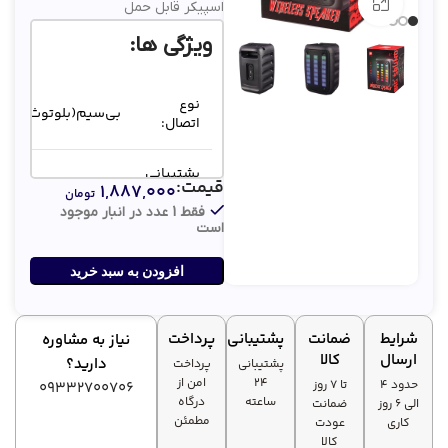
بزرگنمایی تصویر
اسپیکر قابل حمل
ویژگی ها:
نوع
بی‌سیم(بلوتوث)
اتصال:
پشتیبانی
قیمت:
۱,۸۸۷,۰۰۰
از
تومان
کارت‌های
✅ (فلش مموری
فقط 1 عدد در انبار موجود
است
حافظه
تا ظرفیت 32
فلش
گیگابایت)
مموری:
افزودن به سبد خرید
شرایط
ضمانت
پشتیبانی
اقلام
پرداخت
نیاز به مشاوره
همراه
کابل شارژ میکرو
ارسال
کالا
دارید؟
پشتیبانی
پرداخت
اسپیکر:
USB
۲۴
امن از
حدود 4
تا ۷ روز
09332700706
ساعته
درگاه
الی 6 روز
ضمانت
مطمئن
کاری
عودت
کالا