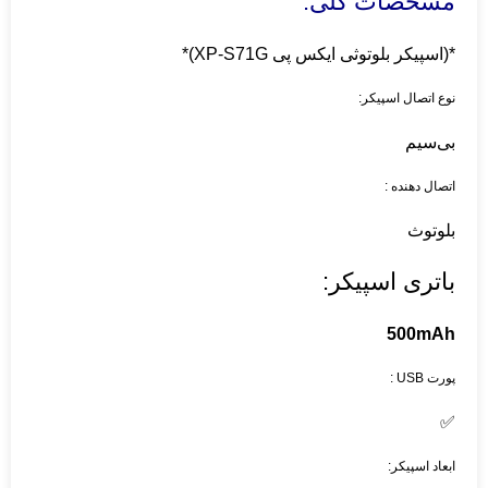
مشخصات کلی:
*(اسپیکر بلوتوثی ایکس پی XP-S71G)*
نوع اتصال اسپیکر:
بی‌سیم
اتصال دهنده :
بلوتوث
باتری اسپیکر:
500mAh
پورت USB :
✅
ابعاد اسپیکر: