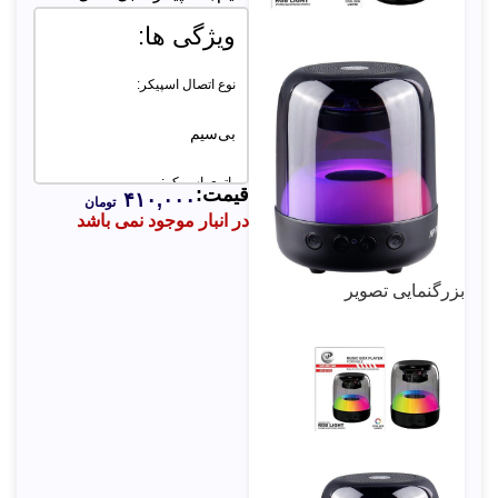
ویژگی ها:
نوع اتصال اسپیکر:
بی‌سیم
باتری اسپیکر:
قیمت:
۴۱۰,۰۰۰
تومان
در انبار موجود نمی باشد
500 میلی آمپر ساعت
ابعاد اسپیکر:
بزرگنمایی تصویر
10×6×7.5 سانتی متر
نوع باتری:
لیتیوم
RGB: