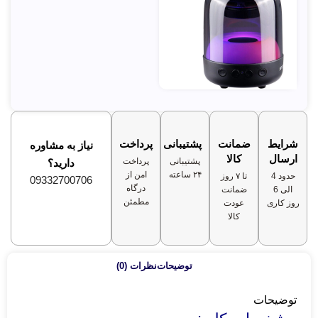
✅
شرایط
ضمانت
پشتیبانی
پرداخت
نیاز به مشاوره
ارسال
کالا
پشتیبانی
پرداخت
دارید؟
۲۴ ساعته
امن از
حدود 4
تا ۷ روز
09332700706
درگاه
الی 6
ضمانت
مطمئن
روز کاری
عودت
کالا
توضیحات
نظرات (0)
توضیحات