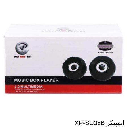
اسپيکر XP-SU38B