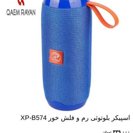
اسپیکر بلوتوثی رم و فلش خور XP-B574
۳۳۹,۰۰۰
تومان