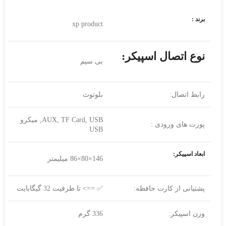
برند :
xp product
نوع اتصال اسپیکر:
بی سیم
رابط اتصال:
بلوتوث
AUX, TF Card, USB, میکرو
پورت های ورودی :
USB
ابعاد اسپیکر:
146×80×86 میلیمتر
پشتیانی از کارت حافظه:
✅ ==> تا ظرفیت 32 گیگابایت
وزن اسپیکر:
336 گرم