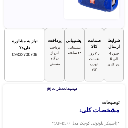
شرایط
ضمانت
پشتیبانی
پرداخت
نیاز به مشاوره
ارسال
کالا
دارید؟
پشتیبانی
پرداخت
۲۴ ساعته
امن از
حدود 4
تا ۷ روز
09332700706
درگاه
الی 6
ضمانت
مطمئن
روز کاری
عودت
کالا
توضیحات
نظرات (0)
توضیحات
مشخصات کلی:
*(اسپيکر بلوتوثی کوچک مدل XP-B577)*