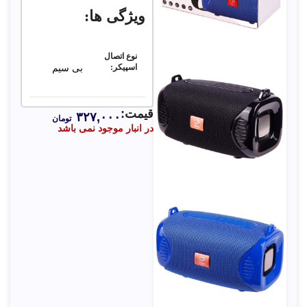
ویژگی ها:
نوع اتصال
اسپیکر:
بی سیم
قیمت:
✅ ==> تا
پشتیانی از
۳۲۷,۰۰۰
تومان
ظرفیت 32
کارت
در انبار موجود نمی باشد
گیگابایت
حافظه:
ظرفیت
500 میلی
باطری
اسپیکر:
آمپر