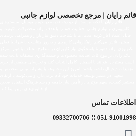
قائم رایان | مرجع تخصصی لوازم جانبی
قائم رایان
با تکیه بر بیش از دو دهه تجربه در حوزه موبایل، سیستم‌های
کامپیوتری و لوازم جانبی، فعالیت خود را با هدف ارائه محصولات باکیفیت و
قابل اعتماد آغاز کرده است. ما با شناخت دقیق نیاز بازار و همراهی برندهای
معتبر، تلاش می‌کنیم راهکارهایی کاربردی و به‌روز متناسب با شرایط فعلی
تکنولوژی ارائه دهیم تا پاسخگوی نیاز کاربران در سطوح مختلف باشیم. تمرکز
قائم رایان بر تنوع کالا، اصالت محصولات و قیمت‌گذاری منصفانه باعث شده
است مشتریان بتوانند با اطمینان کامل انتخاب کنند و تجربه‌ای مطمئن از خرید
تجهیزات دیجیتال داشته باشند. امروز این مجموعه با پشتوانه تیمی متخصص و
متعهد، در مسیر توسعه خدمات خود گام برمی‌دارد و می‌کوشد با ارتقای
مستمر کیفیت، سهم مؤثری در تأمین نیاز جامعه و رشد فرهنگ استفاده صحیح
از فناوری‌های نوین ایفا کند.
اطلاعات تماس
051-91001998 ؛؛ 09332700706