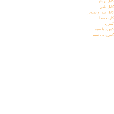
کابل پرینتر
کابل تلفن
کابل صدا و تصویر
کارت صدا
کیبورد
کیبورد با سیم
کیبورد بی سیم
کیس کامپیوتر
کیس های اسمبل شده
مانیتور
مجموعه کیبورد و موس
منبع تغذیه
موس
موس با سیم
موس پد
موس وایرلس (بی سیم)
میکروفون
میکروفون باسیم
میکروفون یقه ای
هاب USB
هدفون و هدست