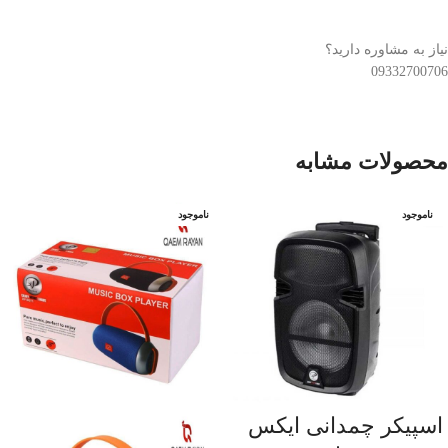
نیاز به مشاوره دارید؟
09332700706
محصولات مشابه
ناموجود
ناموجود
اسپیکر چمدانی ایکس