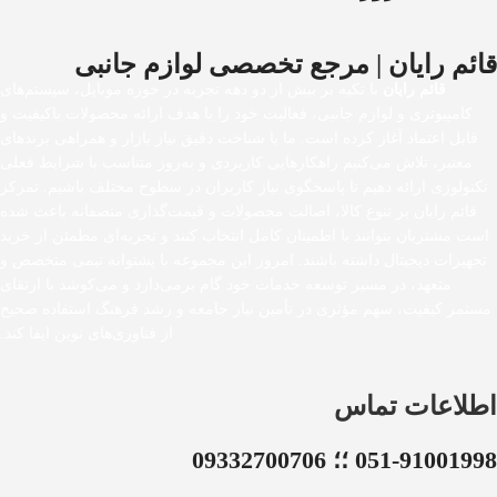
قائم رایان | مرجع تخصصی لوازم جانبی
قائم رایان
با تکیه بر بیش از دو دهه تجربه در حوزه موبایل، سیستم‌های
کامپیوتری و لوازم جانبی، فعالیت خود را با هدف ارائه محصولات باکیفیت و
قابل اعتماد آغاز کرده است. ما با شناخت دقیق نیاز بازار و همراهی برندهای
معتبر، تلاش می‌کنیم راهکارهایی کاربردی و به‌روز متناسب با شرایط فعلی
تکنولوژی ارائه دهیم تا پاسخگوی نیاز کاربران در سطوح مختلف باشیم. تمرکز
قائم رایان بر تنوع کالا، اصالت محصولات و قیمت‌گذاری منصفانه باعث شده
است مشتریان بتوانند با اطمینان کامل انتخاب کنند و تجربه‌ای مطمئن از خرید
تجهیزات دیجیتال داشته باشند. امروز این مجموعه با پشتوانه تیمی متخصص و
متعهد، در مسیر توسعه خدمات خود گام برمی‌دارد و می‌کوشد با ارتقای
مستمر کیفیت، سهم مؤثری در تأمین نیاز جامعه و رشد فرهنگ استفاده صحیح
از فناوری‌های نوین ایفا کند.
اطلاعات تماس
051-91001998 ؛؛ 09332700706