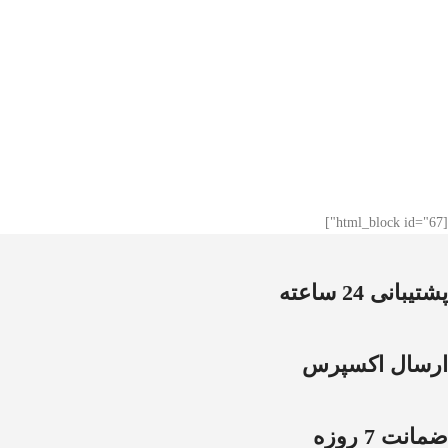
[html_block id="67"]
پشتیبانی 24 ساعته
ارسال اکسپرس
ضمانت 7 روزه