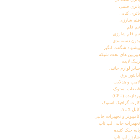
باتری قلمی
باتری کتابی
قلم شارژِی
نیم قلم
نیم قلم شارژی
بدون دسته‌بندی
پیشنهاد شگفت انگیز
دوربین های تحت شبکه
رینگ لایت
سایر لوازم جانبی
آداپتور برق
لامپ و هدلایت
قطعات استوک
پردازنده (CPU)
کارت گرافیک استوک
کابل AUX
کامپیوتر و تجهیزات جانبی
تجهیزات جانبی لپ تاپ
پایه خنک کننده
شارژر لپ تاپ