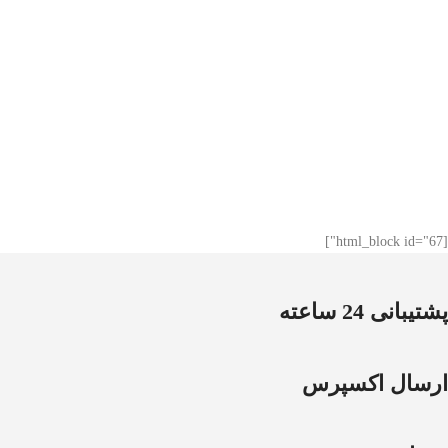
[html_block id="67"]
پشتیبانی 24 ساعته
ارسال اکسپرس