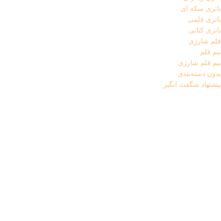
باتری سکه ای
باتری قلمی
باتری کتابی
قلم شارژِی
نیم قلم
نیم قلم شارژی
بدون دسته‌بندی
پیشنهاد شگفت انگیز
دوربین های تحت شبکه
رینگ لایت
سایر لوازم جانبی
آداپتور برق
لامپ و هدلایت
قطعات استوک
پردازنده (CPU)
کارت گرافیک استوک
کابل AUX
کامپیوتر و تجهیزات جانبی
تجهیزات جانبی لپ تاپ
پایه خنک کننده