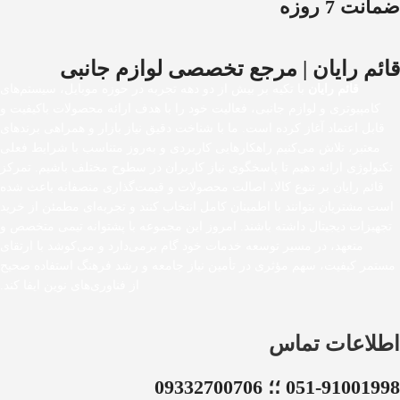
ضمانت 7 روزه
قائم رایان | مرجع تخصصی لوازم جانبی
قائم رایان
با تکیه بر بیش از دو دهه تجربه در حوزه موبایل، سیستم‌های
کامپیوتری و لوازم جانبی، فعالیت خود را با هدف ارائه محصولات باکیفیت و
قابل اعتماد آغاز کرده است. ما با شناخت دقیق نیاز بازار و همراهی برندهای
معتبر، تلاش می‌کنیم راهکارهایی کاربردی و به‌روز متناسب با شرایط فعلی
تکنولوژی ارائه دهیم تا پاسخگوی نیاز کاربران در سطوح مختلف باشیم. تمرکز
قائم رایان بر تنوع کالا، اصالت محصولات و قیمت‌گذاری منصفانه باعث شده
است مشتریان بتوانند با اطمینان کامل انتخاب کنند و تجربه‌ای مطمئن از خرید
تجهیزات دیجیتال داشته باشند. امروز این مجموعه با پشتوانه تیمی متخصص و
متعهد، در مسیر توسعه خدمات خود گام برمی‌دارد و می‌کوشد با ارتقای
مستمر کیفیت، سهم مؤثری در تأمین نیاز جامعه و رشد فرهنگ استفاده صحیح
از فناوری‌های نوین ایفا کند.
اطلاعات تماس
051-91001998 ؛؛ 09332700706