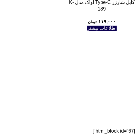
کابل شارژر Type-C اوآک مدل K-
189
۱۱۹,۰۰۰
تومان
اطلاعات بیشتر
[html_block id="67"]