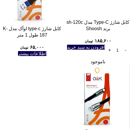
کابل شارژ Type-C مدل sh-120c
برند Shoosh
کابل شارژ type-c اوآک مدل K-
187 طول 1 متر
۱۸۵,۶۰۰
تومان
افزودن به سبد خرید
۶۵,۰۰۰
تومان
اطلاعات بیشتر
ناموجود